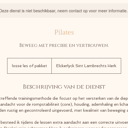
Deze dienst is niet beschikbaar, neem contact op voor meer informatie.
Pilates
Beweeg met precisie en vertrouwen.
losse
les
losse les of pakket
Elckerlyck Sint Lambrechts Herk
of
pakket
Beschrijving van de dienst
ltreffende trainingsmethode die focust op het versterken van de diep
andacht voor de rompstabiliteit (core), houding, ademhaling en lic
en rustig en gecontroleerd uitgevoerd, met kwaliteit van beweging a
 besteed ik tijdens de lessen extra aandacht aan een correcte uitvo