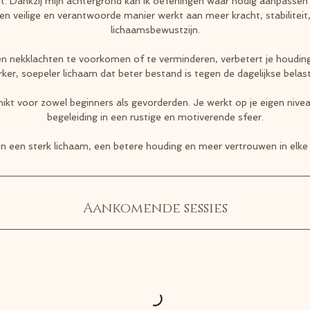
t. Dankzij mijn achtergrond kan ik oefeningen waar nodig aanpassen
en veilige en verantwoorde manier werkt aan meer kracht, stabiliteit,
lichaamsbewustzijn.
 en nekklachten te voorkomen of te verminderen, verbetert je houdin
rker, soepeler lichaam dat beter bestand is tegen de dagelijkse belast
hikt voor zowel beginners als gevorderden. Je werkt op je eigen nive
begeleiding in een rustige en motiverende sfeer.
 in een sterk lichaam, een betere houding en meer vertrouwen in elke
Aankomende sessies