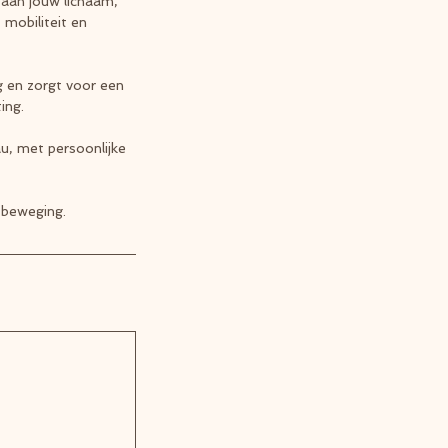
 aan jouw lichaam,
 mobiliteit en
g en zorgt voor een
ing.
au, met persoonlijke
 beweging.