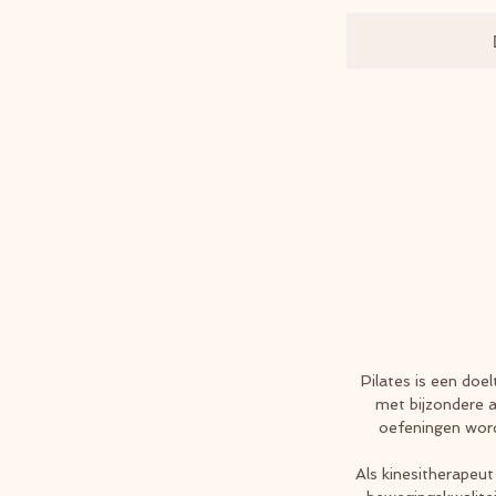
Pilates is een doe
met bijzondere a
oefeningen word
Als kinesitherapeut